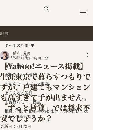
記事
すべての記事
稲場 晃美
すべての記事
4月23日
読了時間: 1分
【Yahoo!ニュース掲載】
東京で暮らす
生涯東京で暮らすつもりで
実家じまい・相続
お知らせ・メディア掲載
すが、戸建てもマンション
よくあるご質問
も高すぎて手が出ません。
田舎暮らし・二拠点
「ずっと賃貸」では将来不
相続, 不動産相続, 実家じまい, 生前対策, 二次
安でしょうか？
相続, 遺産分割協
更新日：
7月23日