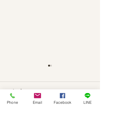
コメント
Phone
Email
Facebook
LINE
コメントを追加…
火曜人生劇場｜川崎洋子
火曜人生劇場｜
さんの終の棲家探し
さんの終の棲家