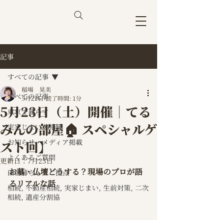
記事
すべての記事
稲場 晃美
すべての記事
5月22日
読了時間: 1分
5月23日（土）開催｜てる
東京で暮らす
みんの部屋🏠 スペシャルゲ
実家じまい・相続
お知らせ・メディア掲載
スト回】
よくあるご質問
更新日：
7月23日
お墓・仏壇どうする？現場のプロが語
田舎暮らし・二拠点
るリアルな話
相続, 不動産相続, 実家じまい, 生前対策, 二次
相続, 遺産分割協