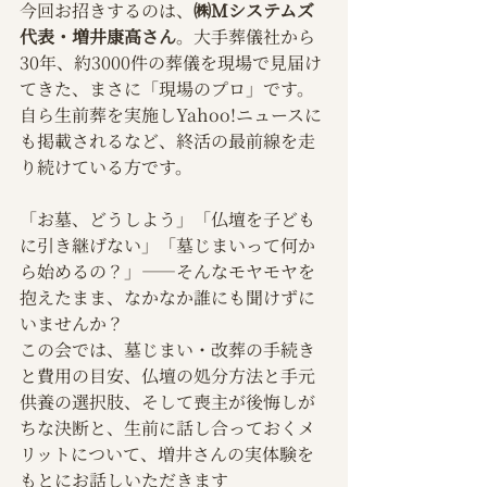
今回お招きするのは、
㈱Mシステムズ
代表・増井康高さん
。大手葬儀社から
30年、約3000件の葬儀を現場で見届け
てきた、まさに「現場のプロ」です。
自ら生前葬を実施しYahoo!ニュースに
も掲載されるなど、終活の最前線を走
り続けている方です。
「お墓、どうしよう」「仏壇を子ども
に引き継げない」「墓じまいって何か
ら始めるの？」——そんなモヤモヤを
抱えたまま、なかなか誰にも聞けずに
いませんか？
この会では、墓じまい・改葬の手続き
と費用の目安、仏壇の処分方法と手元
供養の選択肢、そして喪主が後悔しが
ちな決断と、生前に話し合っておくメ
リットについて、増井さんの実体験を
もとにお話しいただきます