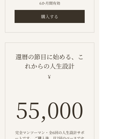
6か月間有効
購入する
還暦の節目に始める、こ
れからの人生設計
￥
55,0
55,000
完全マンツーマン・全6回の人生設計サポ
ートです。 ご購入後、月2回のペースでセ