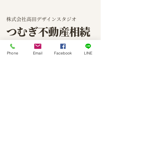
​株式会社高田デザインスタジオ
つむぎ不動産相続
TEL: ０３－６２７１－５２２１
Phone
Email
Facebook
LINE
〒107-0062
東京都港区南青山4-17-33
グランカーサ南青山２F
プライバシーポリシー
特定商取引法に関する表示
外国人との不動産取引に関す
るポリシー
​公式LINE友達募集中